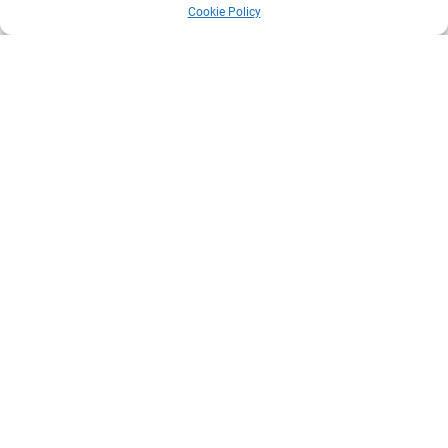
Cookie Policy
Unser Souterrain-Zimmer
Ruhiges, großes Zimmer mit getrenntem Wohn-
Schlafbereich für 1-2 Personen.
MEHR ERFAHREN ➞