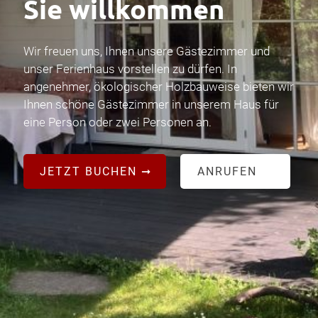
Sie willkommen
Wir freuen uns, Ihnen unsere Gästezimmer und
unser Ferienhaus vorstellen zu dürfen. In
angenehmer, ökologischer Holzbauweise bieten wir
Ihnen schöne Gästezimmer in unserem Haus für
eine Person oder zwei Personen an.
JETZT BUCHEN ➞
ANRUFEN
📞